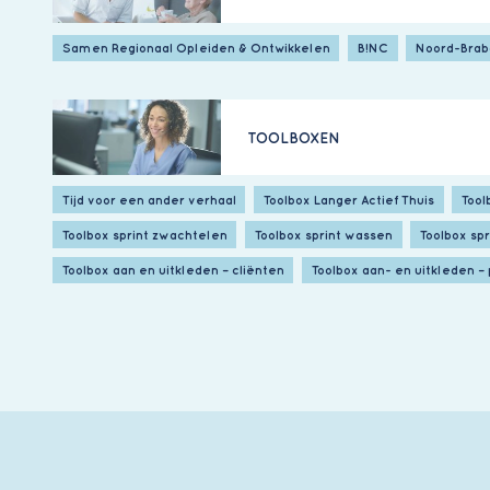
Samen Regionaal Opleiden & Ontwikkelen
B!NC
Noord-Brab
TOOLBOXEN
Tijd voor een ander verhaal
Toolbox Langer Actief Thuis
Tool
Toolbox sprint zwachtelen
Toolbox sprint wassen
Toolbox sp
Toolbox aan en uitkleden – cliënten
Toolbox aan- en uitkleden – 