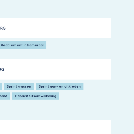
ORG
Reablement Intramuraal
RG
Sprint wassen
Sprint aan- en uitkleden
abant
Capaciteitsontwikkeling