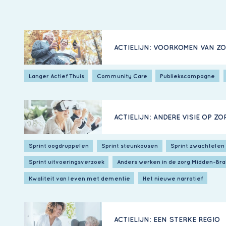
ACTIELIJN: VOORKOMEN VAN Z
Langer Actief Thuis
Community Care
Publiekscampagne
ACTIELIJN: ANDERE VISIE OP ZO
Sprint oogdruppelen
Sprint steunkousen
Sprint zwachtelen
Sprint uitvoeringsverzoek
Anders werken in de zorg Midden-Br
Kwaliteit van leven met dementie
Het nieuwe narratief
ACTIELIJN: EEN STERKE REGIO