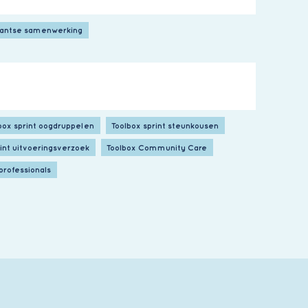
antse samenwerking
box sprint oogdruppelen
Toolbox sprint steunkousen
rint uitvoeringsverzoek
Toolbox Community Care
professionals