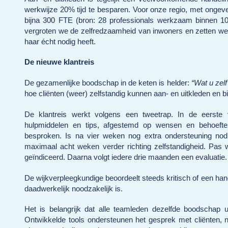
werkwijze 20% tijd te besparen. Voor onze regio, met ongeve
bijna 300 FTE (bron: 28 professionals werkzaam binnen 10
vergroten we de zelfredzaamheid van inwoners en zetten we zor
haar écht nodig heeft.
De nieuwe klantreis
De gezamenlijke boodschap in de keten is helder:
“Wat u zelf 
hoe cliënten (weer) zelfstandig kunnen aan- en uitkleden en
De klantreis werkt volgens een tweetrap. In de eerste 
hulpmiddelen en tips, afgestemd op wensen en behoeften
besproken. Is na vier weken nog extra ondersteuning nodi
maximaal acht weken verder richting zelfstandigheid. Pas w
geïndiceerd. Daarna volgt iedere drie maanden een evaluatie.
De wijkverpleegkundige beoordeelt steeds kritisch of een han
daadwerkelijk noodzakelijk is.
Het is belangrijk dat alle teamleden dezelfde boodschap u
Ontwikkelde tools ondersteunen het gesprek met cliënten, na