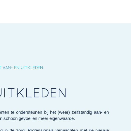
T AAN- EN UITKLEDEN
UITKLEDEN
ënten te ondersteunen bij het (weer) zelfstandig aan- en
s en schoon gevoel en meer eigenwaarde.
ing in de zorg. Professionals verwachten met de nieuwe