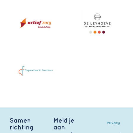
Samen
Meld je
Privacy
richting
aan