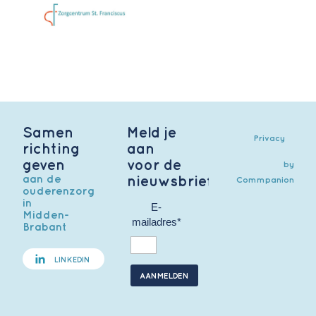
Samen
Meld je
Privacy
richting
aan
geven
voor de
by
aan de
nieuwsbrief
Commpanion
ouderenzorg
in
E-
Midden-
mailadres*
Brabant
LINKEDIN