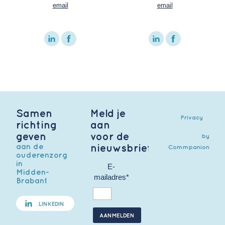
email
email
Samen
Meld je
Privacy
richting
aan
geven
voor de
by
aan de
nieuwsbrief
Commpanion
ouderenzorg
in
E-
Midden-
mailadres*
Brabant
LINKEDIN