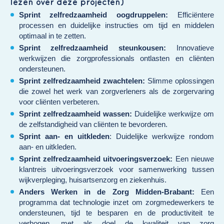
lezen over deze projecten)
Sprint zelfredzaamheid oogdruppelen
:
Efficiëntere
processen en duidelijke instructies om tijd en middelen
optimaal in te zetten.
Sprint zelfredzaamheid steunkous
en
:
Innovatieve
werkwijzen die zorgprofessionals ontlasten en cliënten
ondersteunen.
Sprint zelfredzaamheid zwachtelen
:
Slimme oplossingen
die zowel het werk van zorgverleners als de zorgervaring
voor cliënten verbeteren.
Sprint zelfredzaamheid wassen
:
Duidelijke werkwijze om
de zelfstandigheid van cliënten te bevorderen.
Sprint aan- en uitklede
n
: Duidelijke werkwijze rondom
aan- en uitkleden.
Sprint zelfredzaamheid uitvoeringsverzoek
:
Een nieuwe
klantreis uitvoeringsverzoek voor samenwerking tussen
wijkverpleging, huisartsenzorg en ziekenhuis.
Anders Werken in de Zorg Midden-Brabant
:
Een
programma dat technologie inzet om zorgmedewerkers te
ondersteunen, tijd te besparen en de productiviteit te
verhogen, met als doel de kwaliteit van zorg