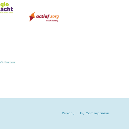
Privacy
by Commpanion