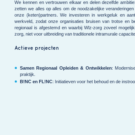
We kennen en vertrouwen elkaar en delen dezelfde ambitie
zetten we alles op alles om de noodzakelijke veranderinge
onze (keten)partners. We investeren in werkgeluk en aan
werkveld, zodat onze organisaties bruisen van trotse e
regionaal is afgestemd en waarbij Wlz-zorg zoveel mogelij
zorg, niet voor uitbreiding van traditionele intramurale capaci
Actieve projecten
Samen Regionaal
Opleiden & Ontwikkelen
:
Moderniser
praktijk.
B!NC en FL!NC
: Initiatieven voor het behoud en de ins