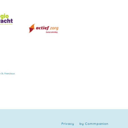
Privacy
by Commpanion