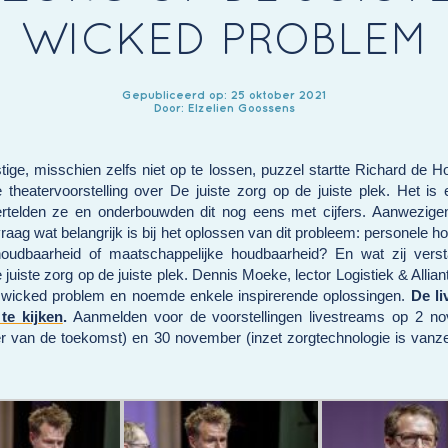
WICKED PROBLEM
Gepubliceerd op: 25 oktober 2021
Door: Elzelien Goossens
tige, misschien zelfs niet op te lossen, puzzel startte Richard de 
heatervoorstelling over De juiste zorg op de juiste plek. Het is
ertelden ze en onderbouwden dit nog eens met cijfers. Aanwezigen
raag wat belangrijk is bij het oplossen van dit probleem: personele h
 houdbaarheid of maatschappelijke houdbaarheid? En wat zij vers
 de juiste zorg op de juiste plek. Dennis Moeke, lector Logistiek & Alliant
it wicked problem en noemde enkele inspirerende oplossingen.
De li
 te kijken
.
Aanmelden voor de voorstellingen livestreams op 2 n
 van de toekomst) en 30 november (inzet zorgtechnologie is vanze