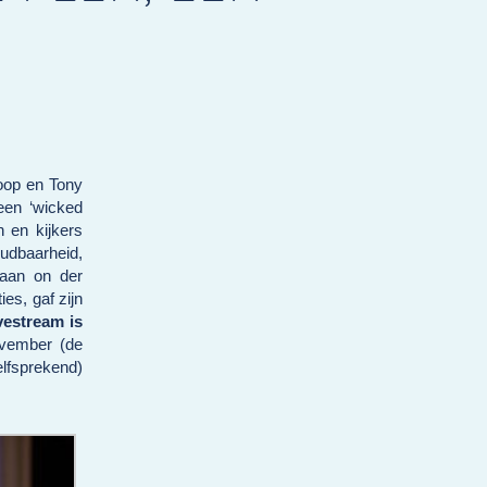
Hoop en Tony
 een ‘wicked
 en kijkers
oudbaarheid,
taan on der
ies, gaf zijn
vestream is
ovember (de
lfsprekend)