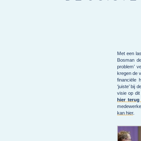
Met een las
Bosman de t
problem’ v
kregen de v
financiële
‘juiste’ bij
visie op d
hier terug
medewerker
kan hier
.