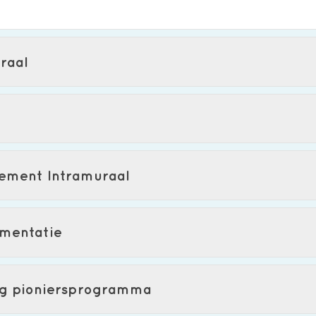
raal
lement Intramuraal
ementatie
ng pioniersprogramma