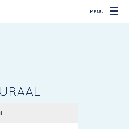
MENU
URAAL
l