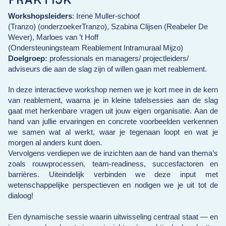
Workshopsleiders
:
Irene Muller-schoof
(
Tranzo
)
(
onderzoekerTranzo
),
Szabina
Clijsen
(
Reabeler
De
Wever), Marloes van
’
t Ho
ff
(
Ondersteuningsteam
Reablement
Intramuraal
M
ijzo
)
Doelgroep:
professionals en managers/ projectleiders/
adviseurs die aan de slag zijn of willen gaan met reablement.
In deze interactieve workshop nemen we je kort mee in de kern
van reablement, waarna je in kleine tafelsessies aan de slag
gaat met herkenbare vragen uit jouw eigen organisatie. Aan de
hand van jullie ervaringen en concrete voorbeelden verkennen
we samen wat al werkt, waar je tegenaan loopt en wat je
morgen al anders kunt doen.
Vervolgens verdiepen we de inzichten aan de hand van thema’s
zoals rouwprocessen, team-readiness, succesfactoren en
barrières. Uiteindelijk verbinden we deze input met
wetenschappelijke perspectieven en nodigen we je uit tot de
dialoog!
Een dynamische sessie waarin uitwisseling centraal staat — en