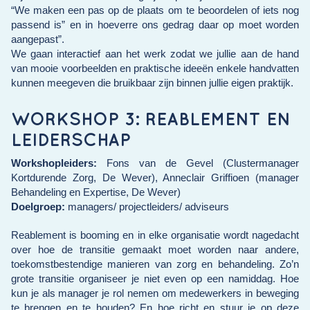
“We maken een pas op de plaats om te beoordelen of iets nog
passend is” en in hoeverre ons gedrag daar op moet worden
aangepast”.
We gaan interactief aan het werk zodat we jullie aan de hand
van mooie voorbeelden en praktische ideeën enkele handvatten
kunnen meegeven die bruikbaar zijn binnen jullie eigen praktijk.
WORKSHOP 3: REABLEMENT EN
LEIDERSCHAP
Workshopleiders:
Fons van de Gevel (Clustermanager
Kortdurende Zorg, De Wever),
Anneclair Griffioen (manager
Behandeling en Expertise, De Wever)
Doelgroep:
managers/ projectleiders/ adviseurs
Reablement is booming en in elke organisatie wordt nagedacht
over hoe de transitie gemaakt moet worden naar andere,
toekomstbestendige manieren van zorg en behandeling. Zo’n
grote transitie organiseer je niet even op een namiddag. Hoe
kun je als manager je rol nemen om medewerkers in beweging
te brengen en te houden? En hoe richt en stuur je op deze