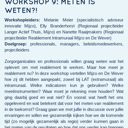
WORKSHOP 9: METEN IS
WETEN?!
Workshopleiders:
Melanie Meier (specialistisch adviseur
innovatie Mijzo),
Elly Branderhorst (Regionaal projectleider
Langer Actief Thuis, Mijzo)
en
Nanette Raaijmakers (Regionaal
projectleider Reablement Intramuraal Mijzo en De Wever)
Doelgroep:
professionals, managers, beleidsmedewerkers,
projectleiders
Zorgorganisaties en professionals willen graag weten wat het
oplevert om met reablement te werken. Maar hoe meet je
reablement nu? In deze workshop vertellen Mijzo en De Wever
hoe zij dit hebben aangepakt, zowel bij LAT (extramuraal) als
intramuraal. Welke indicatoren kun je gebruiken? Welke
meetinstrumenten? Waar moet je rekening mee houden? Wat
ging daarbij goed en wat niet? En vooral: wat heeft het ons
opgeleverd en wat betekent dat voor het meten van reablement
in de toekomst? Graag gaan we met jullie in discussie over jullie
ervaringen en willen we gezamenlijk kijken hoe we de komende
tijd (zo mogelijk gezamenlijk als regio) verder kunnen gaan in
het meten van de resultaten en hoe dat ons verder kan brengen