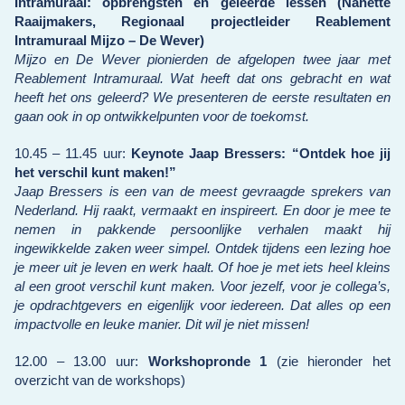
Intramuraal: opbrengsten en geleerde lessen (Nanette
Raaijmakers, Regionaal projectleider Reablement
Intramuraal Mijzo – De Wever)
Mijzo en De Wever pionierden de afgelopen twee jaar met
Reablement Intramuraal. Wat heeft dat ons gebracht en wat
heeft het ons geleerd? We presenteren de eerste resultaten en
gaan ook in op ontwikkelpunten voor de toekomst.
10.45 – 11.45 uur:
Keynote Jaap Bressers: “Ontdek hoe jij
het verschil kunt maken!”
Jaap Bressers is een van de meest gevraagde sprekers van
Nederland. Hij raakt, vermaakt en inspireert. En door je mee te
nemen in pakkende persoonlijke verhalen maakt hij
ingewikkelde zaken weer simpel. Ontdek tijdens een lezing hoe
je meer uit je leven en werk haalt. Of hoe je met iets heel kleins
al een groot verschil kunt maken. Voor jezelf, voor je collega’s,
je opdrachtgevers en eigenlijk voor iedereen. Dat alles op een
impactvolle en leuke manier. Dit wil je niet missen!
12.00 – 13.00 uur:
Workshopronde 1
(zie hieronder het
overzicht van de workshops)