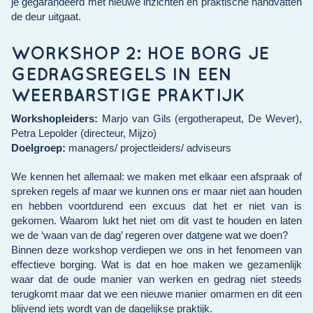
je gegarandeerd met nieuwe inzichten én praktische handvatten
de deur uitgaat.
WORKSHOP 2: HOE BORG JE
GEDRAGSREGELS IN EEN
WEERBARSTIGE PRAKTIJK
Workshopleiders:
Marjo van Gils (ergotherapeut, De Wever),
Petra Lepolder (directeur, Mijzo)
Doelgroep:
managers/ projectleiders/ adviseurs
We kennen het allemaal: we maken met elkaar een afspraak of
spreken regels af maar we kunnen ons er maar niet aan houden
en hebben voortdurend een excuus dat het er niet van is
gekomen. Waarom lukt het niet om dit vast te houden en laten
we de ‘waan van de dag’ regeren over datgene wat we doen?
Binnen deze workshop verdiepen we ons in het fenomeen van
effectieve borging. Wat is dat en hoe maken we gezamenlijk
waar dat de oude manier van werken en gedrag niet steeds
terugkomt maar dat we een nieuwe manier omarmen en dit een
blijvend iets wordt van de dagelijkse praktijk.