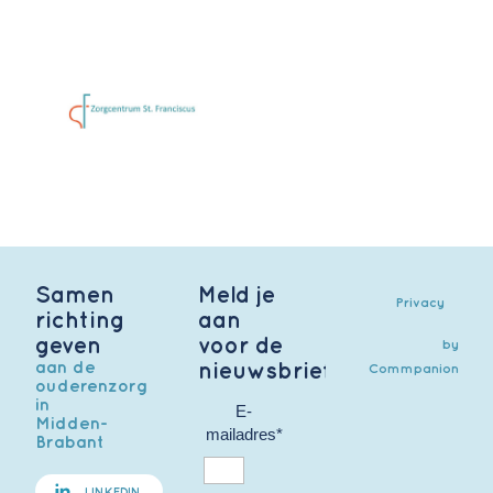
Samen
Meld je
Privacy
richting
aan
geven
voor de
by
aan de
nieuwsbrief
Commpanion
ouderenzorg
in
E-
Midden-
mailadres*
Brabant
LINKEDIN