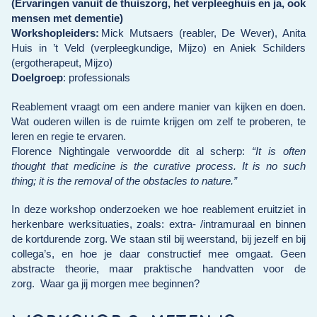
(Ervaringen vanuit de thuiszorg, het verpleeghuis en ja, ook
mensen met dementie)
Workshopleiders:
Mick Mutsaers (reabler, De Wever), Anita
Huis in ’t Veld (verpleegkundige, Mijzo) en Aniek Schilders
(ergotherapeut, Mijzo)
Doelgroep
:
professionals
Reablement vraagt om een andere manier van kijken en doen.
Wat ouderen willen is de ruimte krijgen om zelf te proberen, te
leren en regie te ervaren.
Florence Nightingale
verwoordde dit al scherp:
“It is often
thought that medicine is the curative process. It is no such
thing; it is the removal of the obstacles to nature.”
In deze workshop onderzoeken we hoe reablement eruitziet in
herkenbare werksituaties, zoals: extra- /intramuraal en binnen
de kortdurende zorg.
We staan stil bij weerstand, bij jezelf en bij
collega’s, en hoe je daar constructief mee omgaat. Geen
abstracte theorie, maar praktische handvatten voor de
zorg.
Waar ga jij morgen mee beginnen?