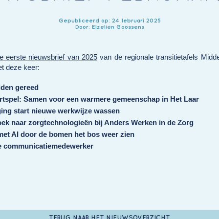
Gepubliceerd op: 24 februari 2025
Door: Elzelien Goossens
e eerste nieuwsbrief van 2025
van de regionale transitietafels Mid
t deze keer:
lden gereed
rtspel: Samen voor een warmere gemeenschap in Het Laar
ging start nieuwe werkwijze wassen
ek naar zorgtechnologieën bij Anders Werken in de Zorg
et AI door de bomen het bos weer zien
e communicatiemedewerker
TERUG NAAR HET NIEUWSOVERZICHT