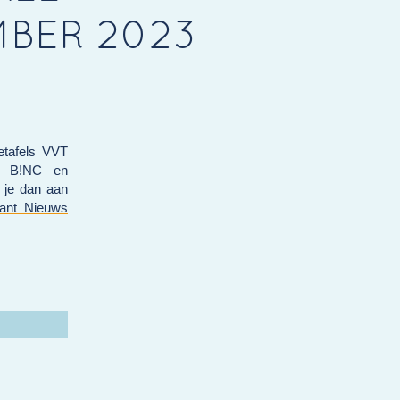
MBER 2023
etafels VVT
er B!NC en
 je dan aan
bant Nieuws