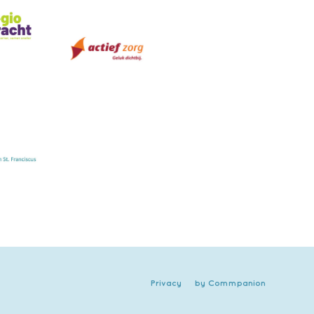
Privacy
by Commpanion