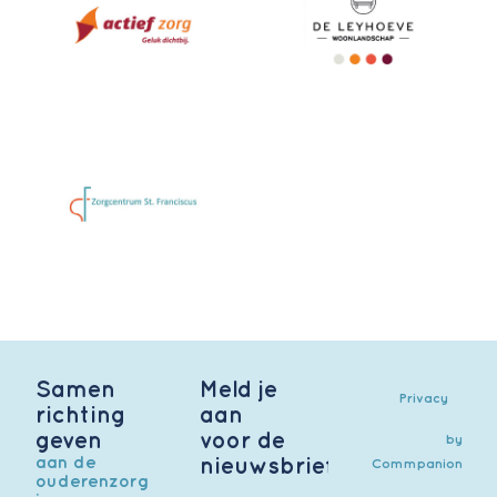
Samen
Meld je
Privacy
richting
aan
geven
voor de
by
aan de
nieuwsbrief
Commpanion
ouderenzorg