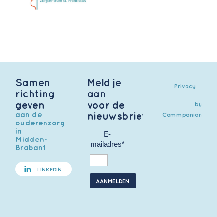
Samen
Meld je
Privacy
richting
aan
geven
voor de
by
aan de
nieuwsbrief
Commpanion
ouderenzorg
in
E-
Midden-
mailadres*
Brabant
LINKEDIN