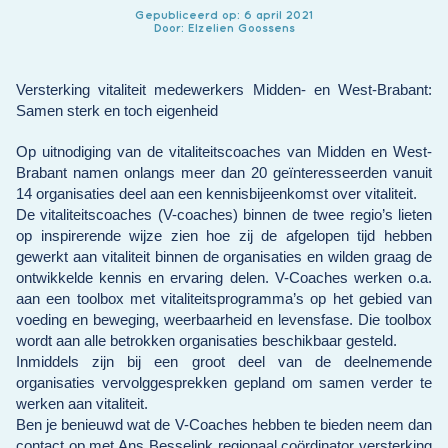
Gepubliceerd op: 6 april 2021
Door: Elzelien Goossens
Versterking vitaliteit medewerkers Midden- en West-Brabant:
Samen sterk en toch eigenheid
Op uitnodiging van de vitaliteitscoaches van Midden en West-
Brabant namen onlangs meer dan 20 geïnteresseerden vanuit
14 organisaties deel aan een kennisbijeenkomst over vitaliteit.
De vitaliteitscoaches (V-coaches) binnen de twee regio’s lieten
op inspirerende wijze zien hoe zij de afgelopen tijd hebben
gewerkt aan vitaliteit binnen de organisaties en wilden graag de
ontwikkelde kennis en ervaring delen. V-Coaches werken o.a.
aan een toolbox met vitaliteitsprogramma’s op het gebied van
voeding en beweging, weerbaarheid en levensfase. Die toolbox
wordt aan alle betrokken organisaties beschikbaar gesteld.
Inmiddels zijn bij een groot deel van de deelnemende
organisaties vervolggesprekken gepland om samen verder te
werken aan vitaliteit.
Ben je benieuwd wat de V-Coaches hebben te bieden neem dan
contact op met Ans Besselink regionaal coördinator versterking