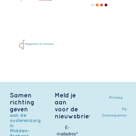
Samen
Meld je
Privacy
richting
aan
geven
voor de
by
aan de
nieuwsbrief
Commpanion
ouderenzorg
in
E-
Midden-
mailadres*
Brabant